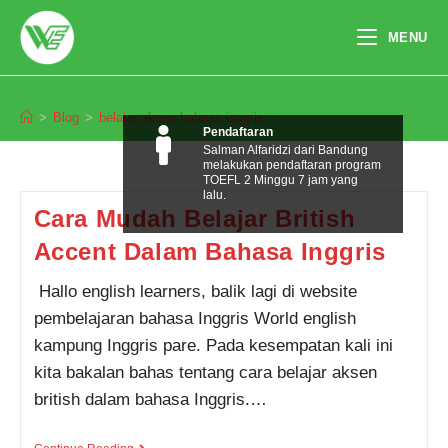
Skip
to
MENU
content
belajar aksen bahasa inggris
>
Blog
>
belajar aksen bahasa inggris
Pendaftaran
Salman Alfaridzi dari Bandung
melakukan pendaftaran program
TOEFL 2 Minggu 7 jam yang
lalu.
Cara Mudah Belajar British
Accent Dalam Bahasa Inggris
Hallo english learners, balik lagi di website
pembelajaran bahasa Inggris World english
kampung Inggris pare. Pada kesempatan kali ini
kita bakalan bahas tentang cara belajar aksen
british dalam bahasa Inggris.…