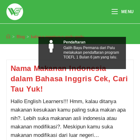
Skip
to
MENU
content
bahasa inggrisnya gado-gado
>
Blog
>
bahasa inggrisnya gado-gado
Pendaftaran
Galih Bayu Permana dari Palu
melakukan pendaftaran program
TOEFL 1 Bulan 6 jam yang lalu.
Nama Makanan Indonesia
dalam Bahasa Inggris Cek, Cari
Tau Yuk!
Hallo English Learners!!! Hmm, kalau ditanya
makanan kesukaan kamu paling suka makan apa
nih?. Lebih suka makanan asli indonesia atau
makanan modifikasi?. Meskipun kamu suka
makanan modifikasi dari luar negeri…