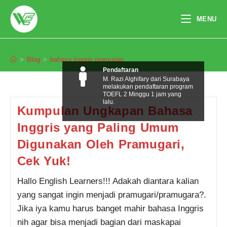
Skip
to
MENU
content
bahasa inggris pramugari
>
Blog
>
bahasa inggris pramugari
Pendaftaran
M. Razi Alghifary dari Surabaya
melakukan pendaftaran program
TOEFL 2 Minggu 1 jam yang
lalu.
Kumpulan Ungkapan Bahasa
Inggris yang Paling Umum
Digunakan Oleh Pramugari,
Cek Yuk!
Hallo English Learners!!! Adakah diantara kalian
yang sangat ingin menjadi pramugari/pramugara?.
Jika iya kamu harus banget mahir bahasa Inggris
nih agar bisa menjadi bagian dari maskapai