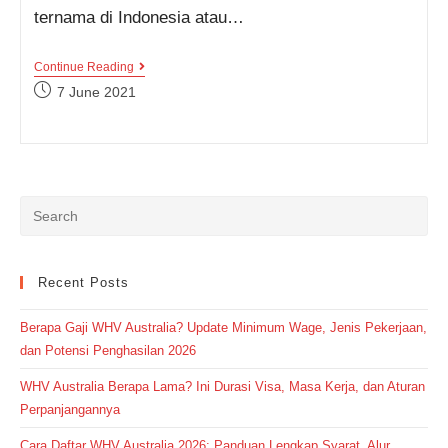
ternama di Indonesia atau…
Kumpulan
Continue Reading
Ungkapan
Post
7 June 2021
Bahasa
published:
Inggris
Yang
Paling
Umum
Digunakan
Oleh
Pramugari,
Cek
Yuk!
Recent Posts
Berapa Gaji WHV Australia? Update Minimum Wage, Jenis Pekerjaan,
dan Potensi Penghasilan 2026
WHV Australia Berapa Lama? Ini Durasi Visa, Masa Kerja, dan Aturan
Perpanjangannya
Cara Daftar WHV Australia 2026: Panduan Lengkap Syarat, Alur