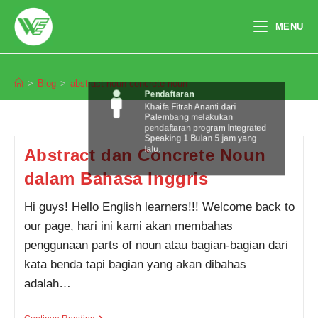
Skip
to
MENU
content
abstract noun concrete noun
>
Blog
>
abstract noun concrete noun
Pendaftaran
Khaifa Fitrah Ananti dari
Palembang melakukan
pendaftaran program Integrated
Speaking 1 Bulan 5 jam yang
lalu.
Abstract dan Concrete Noun
dalam Bahasa Inggris
Hi guys! Hello English learners!!! Welcome back to
our page, hari ini kami akan membahas
penggunaan parts of noun atau bagian-bagian dari
kata benda tapi bagian yang akan dibahas
adalah…