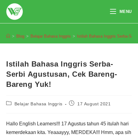
Skip
to
MENU
content
Blog
>
Blog
>
Belajar Bahasa Inggris
>
Istilah Bahasa Inggris Serba-Ser
Istilah Bahasa Inggris Serba-
Serbi Agustusan, Cek Bareng-
Bareng Yuk!
Post
Post
Belajar Bahasa Inggris
17 August 2021
category:
published:
Hallo English Learners!!! 17 Agustus tahun 45 itulah hari
Pendaftaran
Yunita Fatriani dari Palembang
melakukan pendaftaran program
kemerdekaan kita. Yeaaayyy, MERDEKA!!! Hmm, apa sih
TOEFL 1 Bulan 8 jam yang lalu.