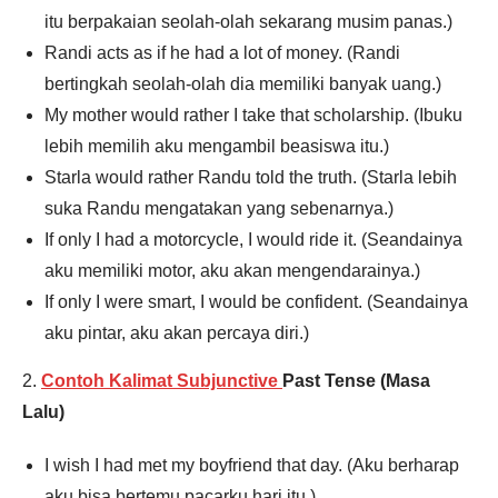
itu berpakaian seolah-olah sekarang musim panas.)
Randi acts as if he had a lot of money. (Randi
bertingkah seolah-olah dia memiliki banyak uang.)
My mother would rather I take that scholarship. (Ibuku
lebih memilih aku mengambil beasiswa itu.)
Starla would rather Randu told the truth. (Starla lebih
suka Randu mengatakan yang sebenarnya.)
If only I had a motorcycle, I would ride it. (Seandainya
aku memiliki motor, aku akan mengendarainya.)
If only I were smart, I would be confident. (Seandainya
aku pintar, aku akan percaya diri.)
2.
Contoh Kalimat Subjunctive
Past Tense (Masa
Lalu)
I wish I had met my boyfriend that day. (Aku berharap
aku bisa bertemu pacarku hari itu.)