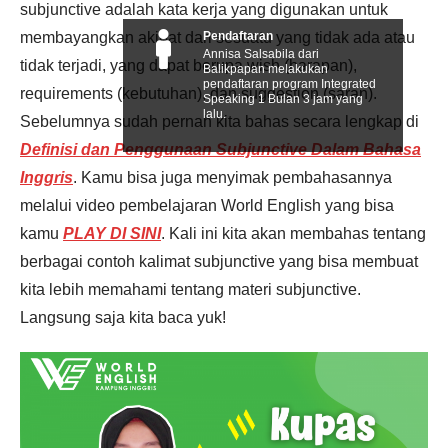
subjunctive adalah kata kerja yang digunakan untuk
membayangkan akibat dari sesuatu yang tidak ada atau
Pendaftaran
Annisa Salsabila dari
tidak terjadi, yang dapat berupa wish (harapan),
Balikpapan melakukan
pendaftaran program Integrated
requirements (kebutuhan), dan suggestion (saran).
Speaking 1 Bulan 3 jam yang
lalu.
Sebelumnya sudah pernah kita bahas secara lengkap di
Definisi dan Penggunaan Subjunctive Dalam Bahasa
Inggris
. Kamu bisa juga menyimak pembahasannya
melalui video pembelajaran World English yang bisa
kamu
PLAY DI SINI
. Kali ini kita akan membahas tentang
berbagai contoh kalimat subjunctive yang bisa membuat
kita lebih memahami tentang materi subjunctive.
Langsung saja kita baca yuk!