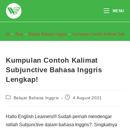
Skip
to
MENU
content
Blog
>
Blog
>
Belajar Bahasa Inggris
>
Kumpulan Contoh Kalimat Subjunc
Kumpulan Contoh Kalimat
Subjunctive Bahasa Inggris
Lengkap!
Post
Post
Belajar Bahasa Inggris
4 August 2021
category:
published:
Hallo English Learners!!! Sudah pernah mendengar
istilah Subjunctive dalam bahasa Inggris?. Singkatnya