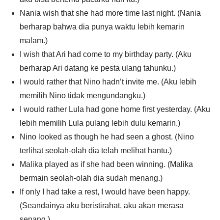
Nania wish that she had more time last night. (Nania
berharap bahwa dia punya waktu lebih kemarin
malam.)
I wish that Ari had come to my birthday party. (Aku
berharap Ari datang ke pesta ulang tahunku.)
I would rather that Nino hadn’t invite me. (Aku lebih
memilih Nino tidak mengundangku.)
I would rather Lula had gone home first yesterday. (Aku
lebih memilih Lula pulang lebih dulu kemarin.)
Nino looked as though he had seen a ghost. (Nino
terlihat seolah-olah dia telah melihat hantu.)
Malika played as if she had been winning. (Malika
bermain seolah-olah dia sudah menang.)
If only I had take a rest, I would have been happy.
(Seandainya aku beristirahat, aku akan merasa
senang.)