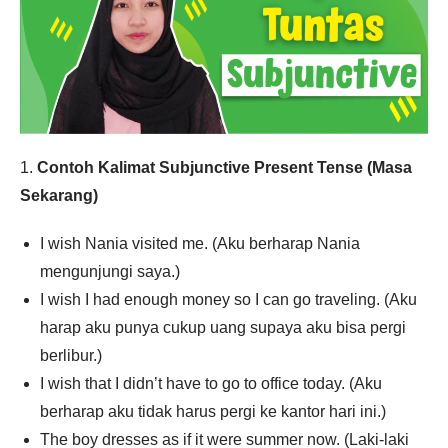
1.
Contoh Kalimat Subjunctive Present Tense (Masa
Sekarang)
I wish Nania visited me. (Aku berharap Nania
mengunjungi saya.)
I wish I had enough money so I can go traveling. (Aku
harap aku punya cukup uang supaya aku bisa pergi
berlibur.)
I wish that I didn’t have to go to office today. (Aku
berharap aku tidak harus pergi ke kantor hari ini.)
The boy dresses as if it were summer now. (Laki-laki